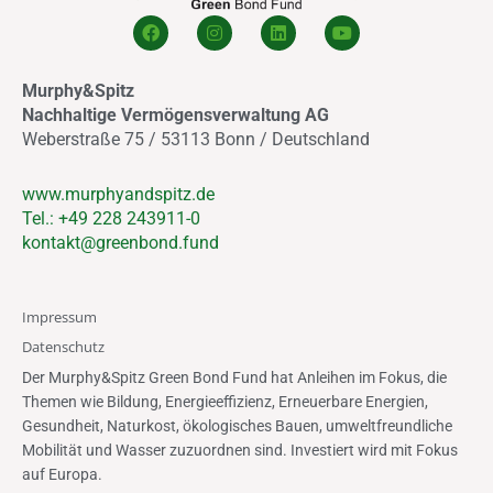
F
I
L
Y
a
n
i
o
c
s
n
u
e
t
k
t
Murphy&Spitz
b
a
e
u
o
g
d
b
Nachhaltige Vermögensverwaltung AG
o
r
i
e
Weberstraße 75 / 53113 Bonn / Deutschland
k
a
n
m
www.murphyandspitz.de
Tel.: +49 228 243911-0
kontakt@greenbond.fund
Impressum
Datenschutz
Der Murphy&Spitz Green Bond Fund hat Anleihen im Fokus, die
Themen wie Bildung, Energieeffizienz, Erneuerbare Energien,
Gesundheit, Naturkost, ökologisches Bauen, umweltfreundliche
Mobilität und Wasser zuzuordnen sind. Investiert wird mit Fokus
auf Europa.