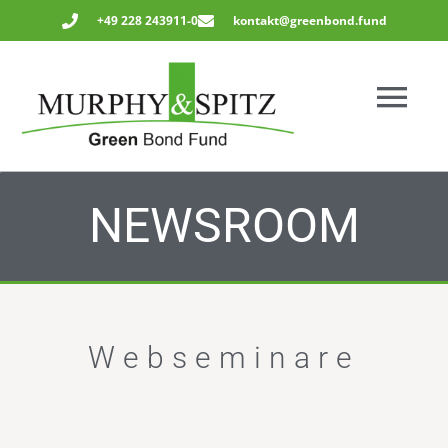
Zum
+49 228 243911-0
kontakt@greenbond.fund
Inhalt
springen
Main
Menu
NEWSROOM
Webseminare