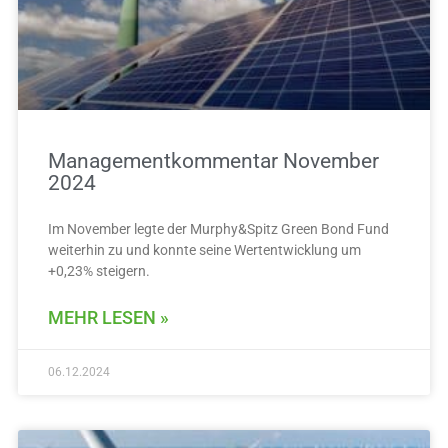
e
e
e
e
e
e
e
Managementkommentar November
2024
Im November legte der Murphy&Spitz Green Bond Fund
weiterhin zu und konnte seine Wertentwicklung um
+0,23% steigern.
MEHR LESEN »
06.12.2024