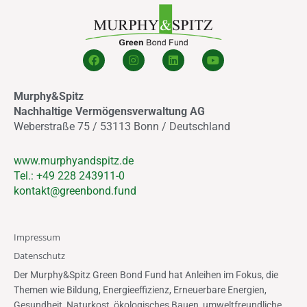
F
I
L
Y
a
n
i
o
c
s
n
u
e
t
k
t
Murphy&Spitz
b
a
e
u
o
g
d
b
Nachhaltige Vermögensverwaltung AG
o
r
i
e
Weberstraße 75 / 53113 Bonn / Deutschland
k
a
n
m
www.murphyandspitz.de
Tel.: +49 228 243911-0
kontakt@greenbond.fund
Impressum
Datenschutz
Der Murphy&Spitz Green Bond Fund hat Anleihen im Fokus, die
Themen wie Bildung, Energieeffizienz, Erneuerbare Energien,
Gesundheit, Naturkost, ökologisches Bauen, umweltfreundliche