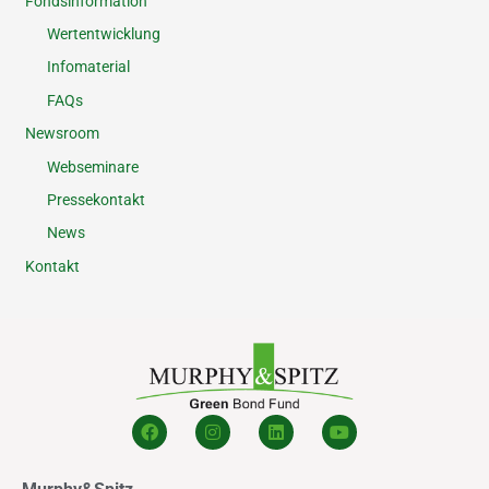
Fondsinformation
Wertentwicklung
Infomaterial
FAQs
Newsroom
Webseminare
Pressekontakt
News
Kontakt
F
I
L
Y
a
n
i
o
c
s
n
u
e
t
k
t