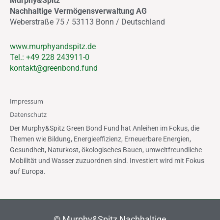
Murphy&Spitz
b
a
e
u
o
g
d
b
Nachhaltige Vermögensverwaltung AG
o
r
i
e
Weberstraße 75 / 53113 Bonn / Deutschland
k
a
n
m
www.murphyandspitz.de
Tel.: +49 228 243911-0
kontakt@greenbond.fund
Impressum
Datenschutz
Der Murphy&Spitz Green Bond Fund hat Anleihen im Fokus, die
Themen wie Bildung, Energieeffizienz, Erneuerbare Energien,
Gesundheit, Naturkost, ökologisches Bauen, umweltfreundliche
Mobilität und Wasser zuzuordnen sind. Investiert wird mit Fokus
auf Europa.
©
Murphy&Spitz Nachhaltige