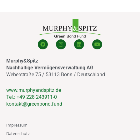
F
I
L
Y
a
n
i
o
c
s
n
u
e
t
k
t
Murphy&Spitz
b
a
e
u
o
g
d
b
Nachhaltige Vermögensverwaltung AG
o
r
i
e
Weberstraße 75 / 53113 Bonn / Deutschland
k
a
n
m
www.murphyandspitz.de
Tel.: +49 228 243911-0
kontakt@greenbond.fund
Impressum
Datenschutz