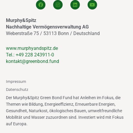
F
I
L
Y
a
n
i
o
c
s
n
u
e
t
k
t
Murphy&Spitz
b
a
e
u
o
g
d
b
Nachhaltige Vermögensverwaltung AG
o
r
i
e
Weberstraße 75 / 53113 Bonn / Deutschland
k
a
n
m
www.murphyandspitz.de
Tel.: +49 228 243911-0
kontakt@greenbond.fund
Impressum
Datenschutz
Der Murphy&Spitz Green Bond Fund hat Anleihen im Fokus, die
Themen wie Bildung, Energieeffizienz, Erneuerbare Energien,
Gesundheit, Naturkost, ökologisches Bauen, umweltfreundliche
Mobilität und Wasser zuzuordnen sind. Investiert wird mit Fokus
auf Europa.