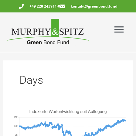
Zum
+49 228 243911-0
kontakt@greenbond.fund
Inhalt
springen
Main
Menu
Days
Indexierte
Wertentwicklung
seit
Auflegung