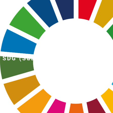
SDG (Sustainable Development
Goals)