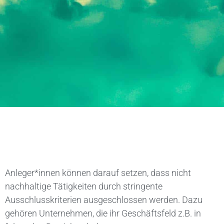
Anleger*innen können darauf setzen, dass nicht
nachhaltige Tätigkeiten durch stringente
Ausschlusskriterien ausgeschlossen werden. Dazu
gehören Unternehmen, die ihr Geschäftsfeld z.B. in