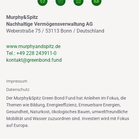
a
n
i
o
c
s
n
u
e
t
k
t
Murphy&Spitz
b
a
e
u
o
g
d
b
Nachhaltige Vermögensverwaltung AG
o
r
i
e
Weberstraße 75 / 53113 Bonn / Deutschland
k
a
n
m
www.murphyandspitz.de
Tel.: +49 228 243911-0
kontakt@greenbond.fund
Impressum
Datenschutz
Der Murphy&Spitz Green Bond Fund hat Anleihen im Fokus, die
Themen wie Bildung, Energieeffizienz, Erneuerbare Energien,
Gesundheit, Naturkost, ökologisches Bauen, umweltfreundliche
Mobilität und Wasser zuzuordnen sind. Investiert wird mit Fokus
auf Europa.