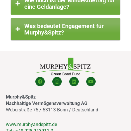
Wie hoch ist der Mindestbetrag für
eine Geldanlage?
Was bedeutet Engagement für
Murphy&Spitz?
F
I
L
Y
a
n
i
o
c
s
n
u
e
t
k
t
Murphy&Spitz
b
a
e
u
o
g
d
b
Nachhaltige Vermögensverwaltung AG
o
r
i
e
Weberstraße 75 / 53113 Bonn / Deutschland
k
a
n
m
www.murphyandspitz.de
Tel.: +49 228 243911-0